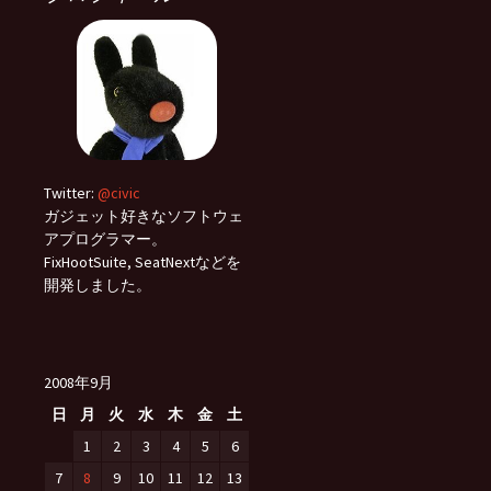
Twitter:
@civic
ガジェット好きなソフトウェ
アプログラマー。
FixHootSuite, SeatNextなどを
開発しました。
2008年9月
日
月
火
水
木
金
土
1
2
3
4
5
6
7
8
9
10
11
12
13