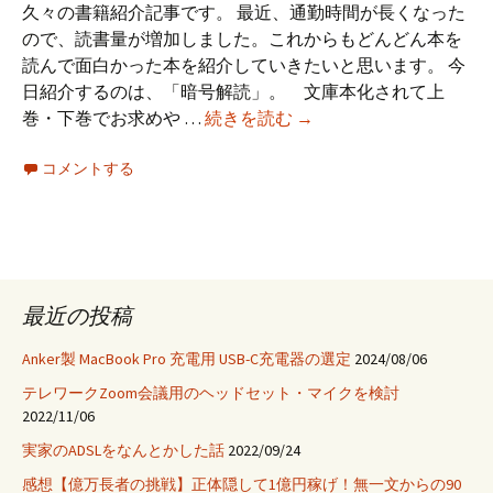
久々の書籍紹介記事です。 最近、通勤時間が長くなった
ので、読書量が増加しました。これからもどんどん本を
読んで面白かった本を紹介していきたいと思います。 今
日紹介するのは、「暗号解読」。 文庫本化されて上
「暗
巻・下巻でお求めや …
続きを読む
→
号
コメントする
解
読」
を
読
ん
だ
最近の投稿
Anker製 MacBook Pro 充電用 USB-C充電器の選定
2024/08/06
テレワークZoom会議用のヘッドセット・マイクを検討
2022/11/06
実家のADSLをなんとかした話
2022/09/24
感想【億万長者の挑戦】正体隠して1億円稼げ！無一文からの90