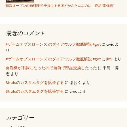
低温オーブンの肉料理 拍子抜けするほどかんたんなのに、絶品“常備肉”
最近のコメント
#ゲームオブスローンズ のダイアウルフ徹底解説 #got
に
civic
よ
り
#ゲームオブスローンズ のダイアウルフ徹底解説 #got
に
jkt8
より
食洗機が不調になったので自前で部品交換したった
に
平島 博
志
より
Strutsのカスタムタグを拡張する
に
ほおく
より
Strutsのカスタムタグを拡張する
に
civic
より
カテゴリー