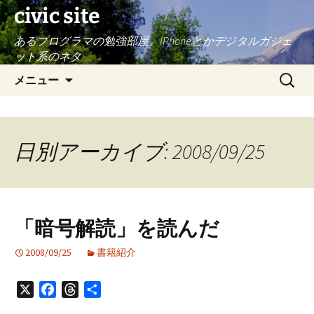
civic site
あるプログラマの勉強部屋。iPhoneとかデジタルガジェ
ット系のネタ
コ
検
メニュー
ン
索:
テ
ン
ツ
日別アーカイブ: 2008/09/25
へ
ス
キ
ッ
「暗号解読」を読んだ
プ
2008/09/25
書籍紹介
X
Facebook
Threads
共
有