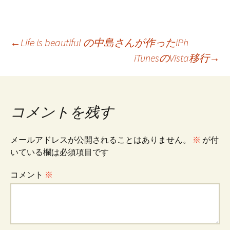
投
←
Life is beautiful の中島さんが作ったiPh
iTunesのVista移行
→
稿
ナ
コメントを残す
ビ
メールアドレスが公開されることはありません。
※
が付
いている欄は必須項目です
ゲ
コメント
※
ー