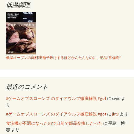
低温調理
低温オーブンの肉料理 拍子抜けするほどかんたんなのに、絶品“常備肉”
最近のコメント
#ゲームオブスローンズ のダイアウルフ徹底解説 #got
に
civic
よ
り
#ゲームオブスローンズ のダイアウルフ徹底解説 #got
に
jkt8
より
食洗機が不調になったので自前で部品交換したった
に
平島 博
志
より