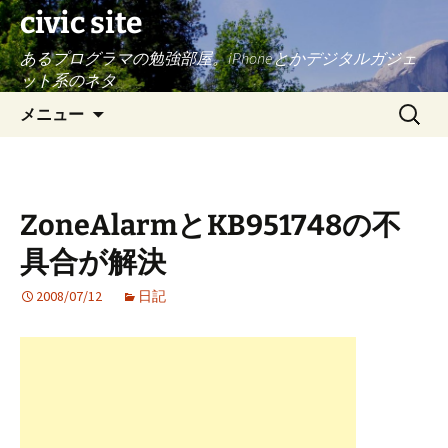
civic site
あるプログラマの勉強部屋。iPhoneとかデジタルガジェ
ット系のネタ
コ
検
メニュー
ン
索:
テ
ン
ツ
ZoneAlarmとKB951748の不
へ
ス
具合が解決
キ
ッ
2008/07/12
日記
プ