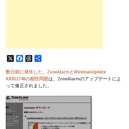
X
F
T
共
a
h
有
数日前に発生した、ZoneAlarmとWindowsUpdate
c
r
KB951748の相性問題
は、ZoneAlarmのアップデートによ
e
e
って修正されました。
b
a
o
d
o
s
k