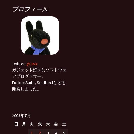
プロフィール
Twitter:
@civic
ガジェット好きなソフトウェ
アプログラマー。
FixHootSuite, SeatNextなどを
開発しました。
2008年7月
日
月
火
水
木
金
土
1
2
3
4
5