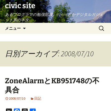
civic site
あるプログラマの勉強部屋。iPhoneとかデジタルガジェ
ット系のネタ
コ
検
メニュー
ン
索:
テ
ン
ツ
日別アーカイブ: 2008/07/10
へ
ス
キ
ッ
ZoneAlarmとKB951748の不
プ
具合
2008/07/10
日記