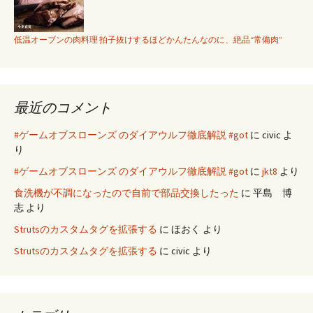
低温オーブンの肉料理 拍子抜けするほどかんたんなのに、絶品“常備肉”
最近のコメント
#ゲームオブスローンズ のダイアウルフ徹底解説 #got
に
civic
よ
り
#ゲームオブスローンズ のダイアウルフ徹底解説 #got
に
jkt8
より
食洗機が不調になったので自前で部品交換したった
に
平島 博
志
より
Strutsのカスタムタグを拡張する
に
ほおく
より
Strutsのカスタムタグを拡張する
に
civic
より