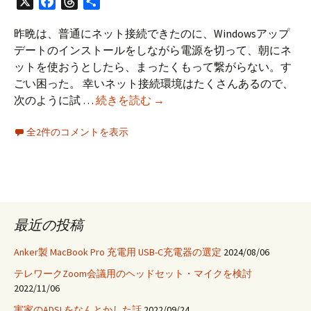
X
Facebook
Threads
共
有
昨晩は、普通にネット接続できたのに、Windowsアップ
デートのインストールをしながら電源を切って、朝にネ
ットを使おうとしたら、まったくもって繋がらない。す
ごい困った。 幸いネット接続環境はたくさんあるので、
ZoneAlarm
次のように試 …
続きを読む
→
と
全2件のコメントを表示
KB951748
の
不
具
合
最近の投稿
Anker製 MacBook Pro 充電用 USB-C充電器の選定
2024/08/06
テレワークZoom会議用のヘッドセット・マイクを検討
2022/11/06
実家のADSLをなんとかした話
2022/09/24