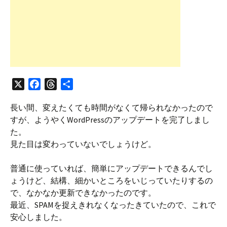
X
F
T
共
a
h
有
長い間、変えたくても時間がなくて帰られなかったので
c
r
すが、ようやくWordPressのアップデートを完了しまし
e
e
た。
b
a
見た目は変わっていないでしょうけど。
o
d
o
s
普通に使っていれば、簡単にアップデートできるんでし
k
ょうけど、結構、細かいところをいじっていたりするの
で、なかなか更新できなかったのです。
最近、SPAMを捉えきれなくなったきていたので、これで
安心しました。