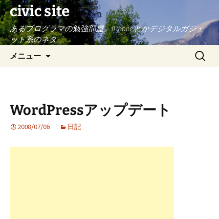
civic site
あるプログラマの勉強部屋。iPhoneとかデジタルガジェ
ット系のネタ
コ
検
メニュー
ン
索:
テ
ン
ツ
WordPressアップデート
へ
ス
2008/07/06
日記
キ
ッ
プ