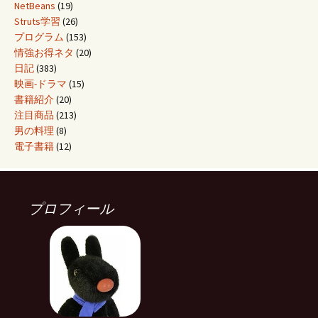
NetBeans
(19)
Struts学習
(26)
プログラム
(153)
情強お得ネタ
(20)
日記
(383)
映画-ドラマ
(15)
書籍紹介
(20)
注目商品
(213)
男の料理
(8)
電子書籍
(12)
プロフィール