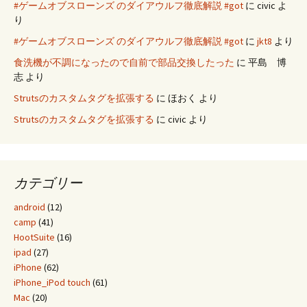
#ゲームオブスローンズ のダイアウルフ徹底解説 #got
に
civic
よ
り
#ゲームオブスローンズ のダイアウルフ徹底解説 #got
に
jkt8
より
食洗機が不調になったので自前で部品交換したった
に
平島 博
志
より
Strutsのカスタムタグを拡張する
に
ほおく
より
Strutsのカスタムタグを拡張する
に
civic
より
カテゴリー
android
(12)
camp
(41)
HootSuite
(16)
ipad
(27)
iPhone
(62)
iPhone_iPod touch
(61)
Mac
(20)