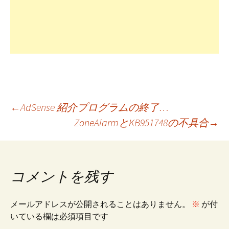
投
←
AdSense 紹介プログラムの終了…
ZoneAlarmとKB951748の不具合
→
稿
ナ
コメントを残す
ビ
メールアドレスが公開されることはありません。
※
が付
いている欄は必須項目です