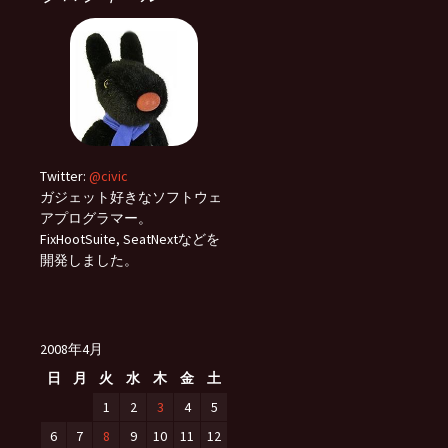
Twitter:
@civic
ガジェット好きなソフトウェ
アプログラマー。
FixHootSuite, SeatNextなどを
開発しました。
2008年4月
日
月
火
水
木
金
土
1
2
3
4
5
6
7
8
9
10
11
12