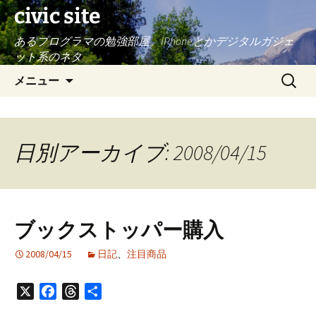
civic site
あるプログラマの勉強部屋。iPhoneとかデジタルガジェ
ット系のネタ
コ
検
メニュー
ン
索:
テ
ン
ツ
日別アーカイブ: 2008/04/15
へ
ス
キ
ッ
ブックストッパー購入
プ
2008/04/15
日記
、
注目商品
X
Facebook
Threads
共
有