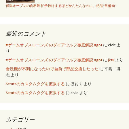
低温オーブンの肉料理 拍子抜けするほどかんたんなのに、絶品“常備肉”
最近のコメント
#ゲームオブスローンズ のダイアウルフ徹底解説 #got
に
civic
よ
り
#ゲームオブスローンズ のダイアウルフ徹底解説 #got
に
jkt8
より
食洗機が不調になったので自前で部品交換したった
に
平島 博
志
より
Strutsのカスタムタグを拡張する
に
ほおく
より
Strutsのカスタムタグを拡張する
に
civic
より
カテゴリー