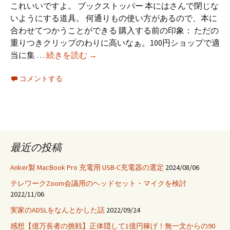
これいいですよ。 ブックストッパー 本にはさんで閉じな
いようにする道具。 何通りもの使い方があるので、本に
合わせてつかうことができる 購入する前の印象： ただの
重りつきクリップのわりに高いなぁ。100円ショップで適
ブ
当に集 …
続きを読む
→
ッ
コメントする
ク
ス
ト
ッ
パ
ー
最近の投稿
購
入
Anker製 MacBook Pro 充電用 USB-C充電器の選定
2024/08/06
テレワークZoom会議用のヘッドセット・マイクを検討
2022/11/06
実家のADSLをなんとかした話
2022/09/24
感想【億万長者の挑戦】正体隠して1億円稼げ！無一文からの90