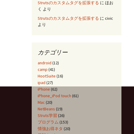
Strutsのカスタムタグを拡張する
に
ほお
く
より
Strutsのカスタムタグを拡張する
に
civic
より
カテゴリー
android
(12)
camp
(41)
HootSuite
(16)
ipad
(27)
iPhone
(62)
iPhone_iPod touch
(61)
Mac
(20)
NetBeans
(19)
Struts学習
(26)
プログラム
(153)
情強お得ネタ
(20)