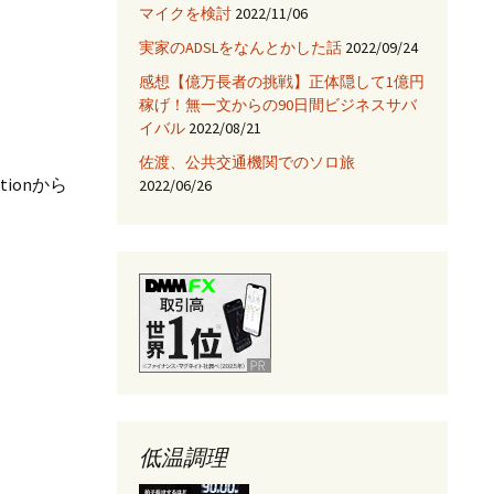
マイクを検討
2022/11/06
JNIを使ってみる
実家のADSLをなんとかした話
2022/09/24
Fix HootSuiteの入手
感想【億万長者の挑戦】正体隠して1億円
稼げ！無一文からの90日間ビジネスサバ
AjaxTagsを使ってみる
イバル
2022/08/21
佐渡、公共交通機関でのソロ旅
eclipse -乗り換え→
NetBeans
ionから
2022/06/26
Jettyサーバを使ってみ
る
低温調理