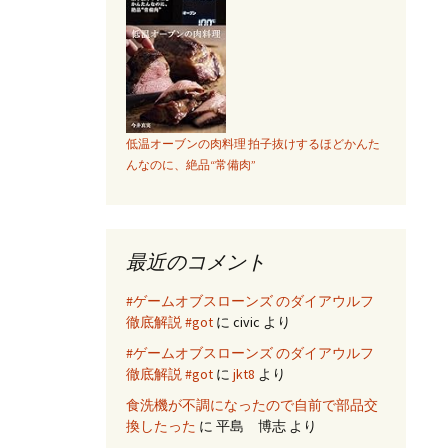
低温オーブンの肉料理 拍子抜けするほどかんた
んなのに、絶品“常備肉”
最近のコメント
#ゲームオブスローンズ のダイアウルフ
徹底解説 #got
に
civic
より
#ゲームオブスローンズ のダイアウルフ
徹底解説 #got
に
jkt8
より
食洗機が不調になったので自前で部品交
換したった
に
平島 博志
より