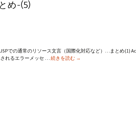
め-(5)
。 JSPでの通常のリソース文言（国際化対応など）…まとめ(1) Act
Struts
通知されるエラーメッセ …
続きを読む
→
メ
ッ
セ
ー
ジ
の
ま
と
め-
(5)