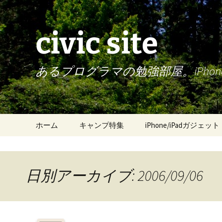
civic site
あるプログラマの勉強部屋。iPh
コ
ホーム
キャンプ特集
iPhone/iPadガジェット
ン
テ
ン
ツ
日別アーカイブ: 2006/09/06
へ
ス
キ
ッ