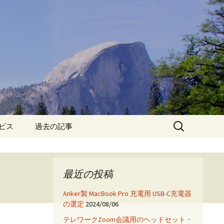
検
ービス
過去の記事
索:
iPhone6保護フィルム特
集!
最近の投稿
iPhone7 フィルム・ケー
ス特集!
Anker製 MacBook Pro 充電用 USB-C充電器
の選定
2024/08/06
App
テレワークZoom会議用のヘッドセット・