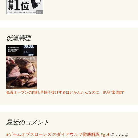
き
た
低温調理
低温オーブンの肉料理 拍子抜けするほどかんたんなのに、絶品“常備肉”
最近のコメント
#ゲームオブスローンズ のダイアウルフ徹底解説 #got
に
civic
よ