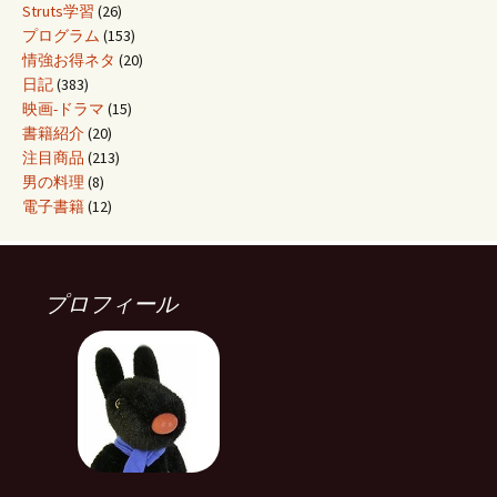
Struts学習
(26)
プログラム
(153)
情強お得ネタ
(20)
日記
(383)
映画-ドラマ
(15)
書籍紹介
(20)
注目商品
(213)
男の料理
(8)
電子書籍
(12)
プロフィール