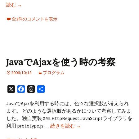
久々
読む
→
に
全3件のコメントを表示
Jetty
記
事
を
更
新
JavaでAjaxを使う時の考察
2006/10/18
プログラム
X
Facebook
Threads
共
有
JavaでAjaxを利用する時には、色々な選択肢が考えられ
ます。 どのような選択肢があるかについて考察してみま
した。 独自実装 XMLHttpRequest JavaScriptライブラリを
Java
利用 prototype.js …
続きを読む
→
で