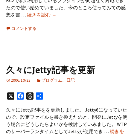
RC2で私の利用しているプラグインが問題なく対応でき
たので使い始めていました。今のところ使ってみての感
Firefox2.0
想を書 …
続きを読む
→
の
コメントする
使
用
レ
ビ
ュ
ー
久々にJetty記事を更新
2006/10/23
プログラム
、
日記
X
Facebook
Threads
共
有
久々にJetty記事をを更新しました。 Jetty6になっていた
ので、設定ファイルを書き換えたのと、開発にJettyを使
う場合にどうしたらよいかを検討していみました。 WTP
のサーバーランタイムとしてJettyが使用でき …
続きを