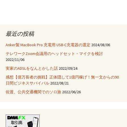
使
っ
て
Ajax
を
最近の投稿
実
装
Anker製 MacBook Pro 充電用 USB-C充電器の選定
2024/08/06
す
テレワークZoom会議用のヘッドセット・マイクを検討
る
2022/11/06
と
実家のADSLをなんとかした話
2022/09/24
IE
で
感想【億万長者の挑戦】正体隠して1億円稼げ！無一文からの90
日間ビジネスサバイバル
2022/08/21
の
み
佐渡、公共交通機関でのソロ旅
2022/06/26
エ
ラ
ー
が
起