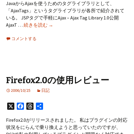
JavaからAjaxを使うためのタグライブラリとして、
「AjaxTags」というタグライブラリが各所で紹介されて
いる。 JSPタグで手軽にAjax – Ajax Tag Library 1.0公開
AjaxTags
AjaxT …
続きを読む
→
プ
コメントする
ロ
ジ
ェ
ク
ト
の
Firefox2.0の使用レビュー
混
乱
2006/10/25
日記
X
Facebook
Threads
共
有
Firefox2.0がリリースされました。 私はプラグインの対応
状況をにらんで乗り換えようと思っていたのですが、