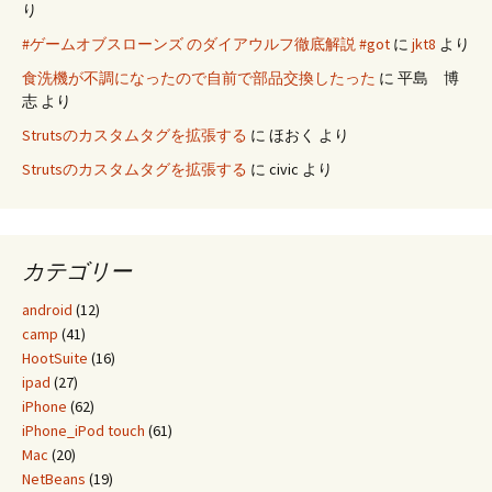
り
#ゲームオブスローンズ のダイアウルフ徹底解説 #got
に
jkt8
より
食洗機が不調になったので自前で部品交換したった
に
平島 博
志
より
Strutsのカスタムタグを拡張する
に
ほおく
より
Strutsのカスタムタグを拡張する
に
civic
より
カテゴリー
android
(12)
camp
(41)
HootSuite
(16)
ipad
(27)
iPhone
(62)
iPhone_iPod touch
(61)
Mac
(20)
NetBeans
(19)