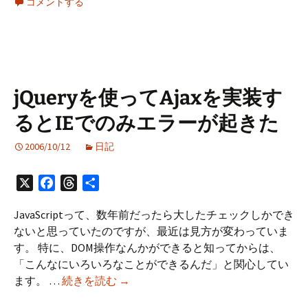
コメントする
Ajax
を
使
う
時
の
jQueryを使ってAjaxを実装す
考
るとIEでのみエラーが起きた
察
2006/10/12
日記
X
Facebook
Threads
共
有
JavaScriptって、数年前だったら大したチェックしかでき
ないと思っていたのですが、最近は見方が変わっていま
す。 特に、DOM操作なんかができると知ってからは、
「こんなにいろいろなことができるんだ」と関心してい
jQuery
ます。 …
続きを読む
→
を