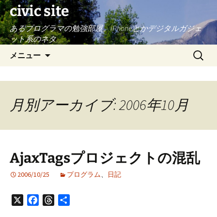
civic site
あるプログラマの勉強部屋。iPhoneとかデジタルガジェ
ット系のネタ
コ
検
メニュー
ン
索:
テ
ン
ツ
月別アーカイブ: 2006年10月
へ
ス
キ
ッ
AjaxTagsプロジェクトの混乱
プ
2006/10/25
プログラム
、
日記
X
Facebook
Threads
共
有