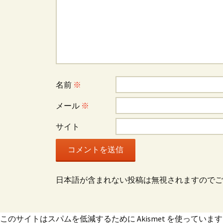
ー
シ
ョ
名前
※
ン
メール
※
サイト
日本語が含まれない投稿は無視されますのでご
このサイトはスパムを低減するために Akismet を使っていま