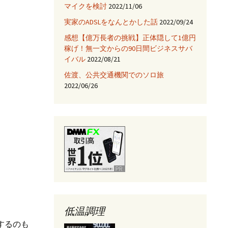
マイクを検討
2022/11/06
JNIを使ってみる
実家のADSLをなんとかした話
2022/09/24
Fix HootSuiteの入手
感想【億万長者の挑戦】正体隠して1億円
稼げ！無一文からの90日間ビジネスサバ
AjaxTagsを使ってみる
イバル
2022/08/21
佐渡、公共交通機関でのソロ旅
eclipse -乗り換え→
NetBeans
2022/06/26
Jettyサーバを使ってみ
る
低温調理
意するのも