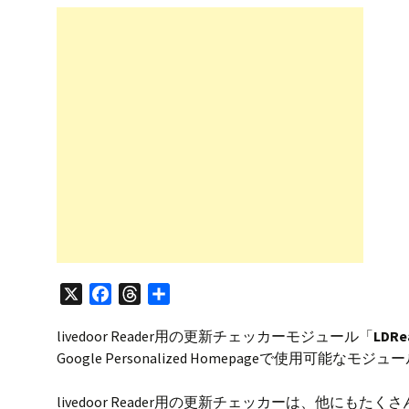
プ
X
F
T
共
a
h
有
livedoor Reader用の更新チェッカーモジュール「
LDRea
c
r
Google Personalized Homepageで使用
e
e
b
a
livedoor Reader用の更新チェッカーは、他
o
d