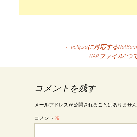
投
←
eclipseに対応するNetB
WARファイル1
稿
ナ
コメントを残す
ビ
メールアドレスが公開されることはありません
コメント
※
ゲ