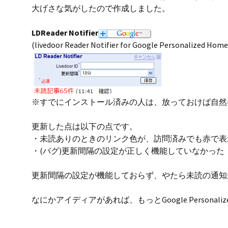
大げさな気がしたので作成しました。
o
s
k
LDReader Notifier
(livedoor Reader Notifier for Google Personalized Hom
※すでにインストール済みの人は、放っておけば自然
更新した点は以下の点です。
・未読ありのときのリンク色が、訪問済みでも赤で表
・(バグ)更新間隔の設定が正しく機能していなかった
更新間隔の設定が機能しておらず、やたら未読の通知
なにかアイディアがあれば、もっとGoogle Persona