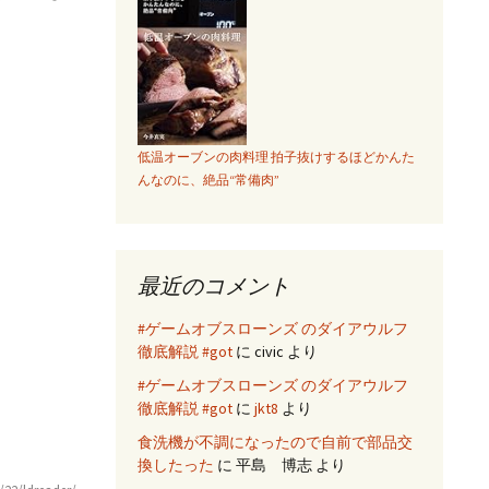
低温オーブンの肉料理 拍子抜けするほどかんた
んなのに、絶品“常備肉”
最近のコメント
#ゲームオブスローンズ のダイアウルフ
徹底解説 #got
に
civic
より
#ゲームオブスローンズ のダイアウルフ
徹底解説 #got
に
jkt8
より
食洗機が不調になったので自前で部品交
換したった
に
平島 博志
より