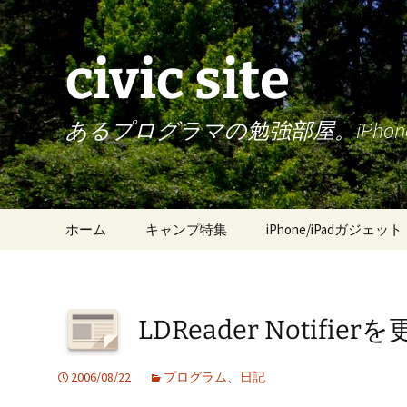
civic site
あるプログラマの勉強部屋。iPh
コ
ホーム
キャンプ特集
iPhone/iPadガジェット
ン
テ
ン
ツ
LDReader Notifi
へ
ス
キ
2006/08/22
プログラム
、
日記
ッ