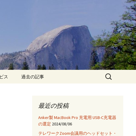
検
ービス
過去の記事
索:
iPhone6保護フィルム特
集!
最近の投稿
iPhone7 フィルム・ケー
ス特集!
Anker製 MacBook Pro 充電用 USB-C充電器
の選定
2024/08/06
App
テレワークZoom会議用のヘッドセット・