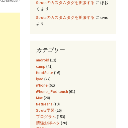
/22/ldreader/
Strutsのカスタムタグを拡張する
に
ほお
く
より
Strutsのカスタムタグを拡張する
に
civic
より
カテゴリー
android
(12)
camp
(41)
HootSuite
(16)
ipad
(27)
iPhone
(62)
iPhone_iPod touch
(61)
Mac
(20)
NetBeans
(19)
Struts学習
(26)
プログラム
(153)
情強お得ネタ
(20)