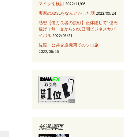
マイクを検討
2022/11/06
JNIを使ってみる
実家のADSLをなんとかした話
2022/09/24
Fix HootSuiteの入手
感想【億万長者の挑戦】正体隠して1億円
稼げ！無一文からの90日間ビジネスサバ
AjaxTagsを使ってみる
イバル
2022/08/21
佐渡、公共交通機関でのソロ旅
eclipse -乗り換え→
NetBeans
2022/06/26
Jettyサーバを使ってみ
る
低温調理