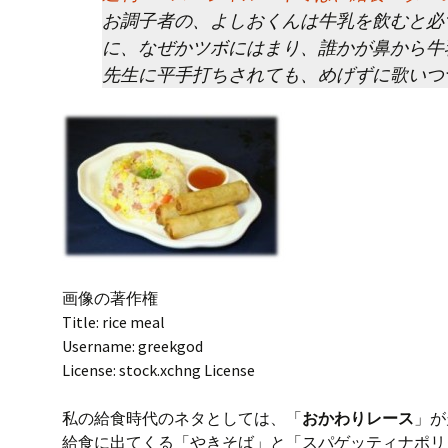
o
s
お調子者の、よしおくんは牛乳を飲むと必
k
に、なぜかツボにはまり、誰かが鼻から牛
先生に平手打ちされても、めげずに歌いつ
画像の著作権
Title: rice meal
Username: greekgod
License: stock.xchng License
私の給食時代のネタとしては、「
おかわりレース
」が
給食に出てくる「やきそば」と「スパゲッティナポリ