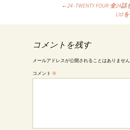
投
←
24 -TWENTY FOUR-
Lis
稿
ナ
コメントを残す
ビ
メールアドレスが公開されることはありません
コメント
※
ゲ
ー
シ