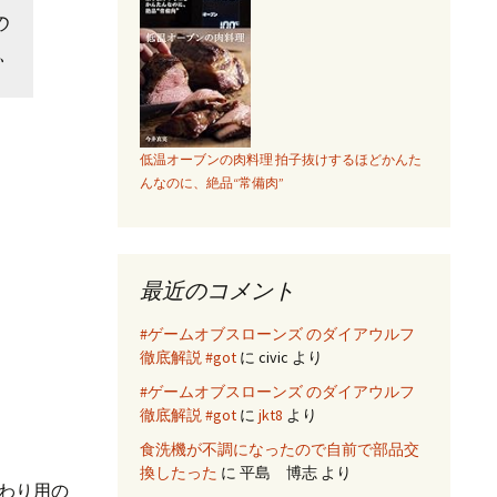
の
、
低温オーブンの肉料理 拍子抜けするほどかんた
んなのに、絶品“常備肉”
最近のコメント
#ゲームオブスローンズ のダイアウルフ
徹底解説 #got
に
civic
より
#ゲームオブスローンズ のダイアウルフ
徹底解説 #got
に
jkt8
より
食洗機が不調になったので自前で部品交
換したった
に
平島 博志
より
わり用の