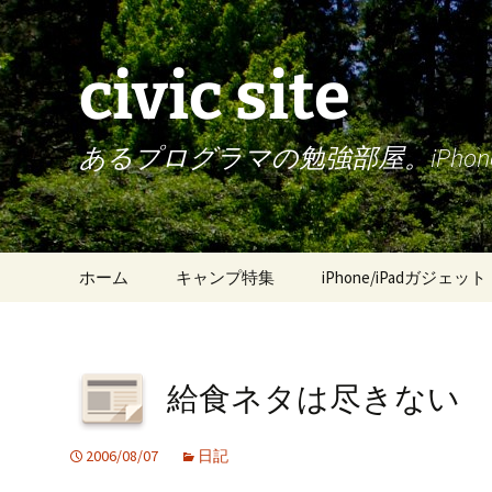
civic site
あるプログラマの勉強部屋。iPh
コ
ホーム
キャンプ特集
iPhone/iPadガジェット
ン
テ
ン
ツ
給食ネタは尽きない
へ
ス
キ
2006/08/07
日記
ッ