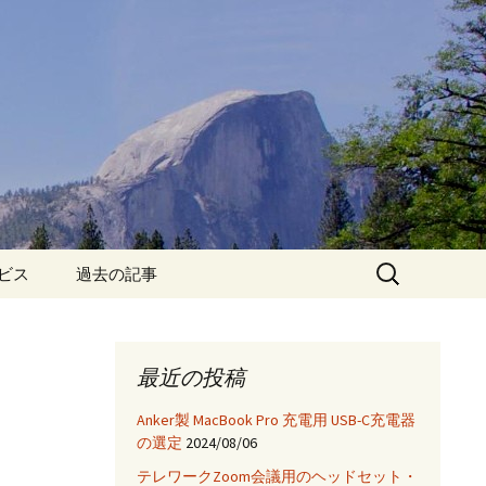
検
ービス
過去の記事
索:
iPhone6保護フィルム特
集!
最近の投稿
iPhone7 フィルム・ケー
ス特集!
Anker製 MacBook Pro 充電用 USB-C充電器
の選定
2024/08/06
App
テレワークZoom会議用のヘッドセット・