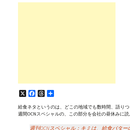
プ
X
F
T
共
a
h
有
給食ネタというのは、どこの地域でも数時間、語りつ
c
r
週間OCNスペシャルの、この部分を会社の昼休みに
e
e
b
a
週刊OCNスペシャル：キミは、給食バター
o
d