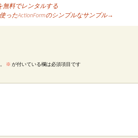
全24話を無料でレンタルする
tを使ったActionFormのシンプルなサンプル
→
。
※
が付いている欄は必須項目です