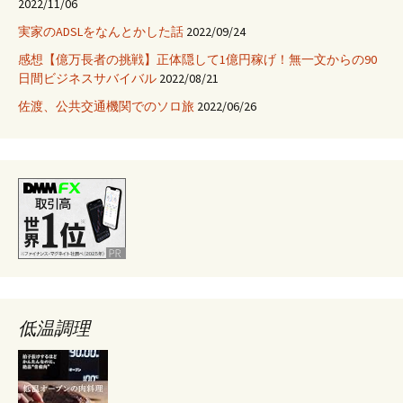
2022/11/06
ッ
実家のADSLをなんとかした話
2022/09/24
グ
感想【億万長者の挑戦】正体隠して1億円稼げ！無一文からの90
が
日間ビジネスサバイバル
2022/08/21
ボ
ロ
佐渡、公共交通機関でのソロ旅
2022/06/26
ボ
ロ
に
な
っ
た
の
で
自
作
低温調理
し
て
み