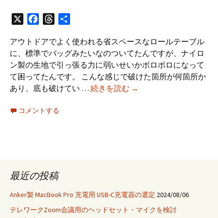
X
Facebook
Threads
共
有
アウトドアでよく使われる省スペースなロールテーブル
に、標準でバッグみたいなのついてたんですが、ナイロ
ン製の生地で引っ張る力に弱いせいかボロボロになって
て困ってたんです。 こんな感じで破けた箇所が何箇所か
ア
あり、底も破けてい …
続きを読む
→
ウ
コメントする
ト
ド
ア
テ
ー
ブ
最近の投稿
ル
用
Anker製 MacBook Pro 充電用 USB-C充電器の選定
2024/08/06
の
テレワークZoom会議用のヘッドセット・マイクを検討
バ