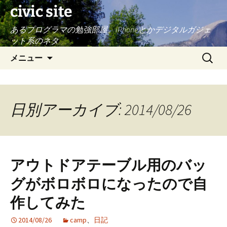
civic site
あるプログラマの勉強部屋。iPhoneとかデジタルガジェ
ット系のネタ
コ
検
メニュー
ン
索:
テ
ン
ツ
日別アーカイブ: 2014/08/26
へ
ス
キ
ッ
アウトドアテーブル用のバッ
プ
グがボロボロになったので自
作してみた
2014/08/26
camp
、
日記