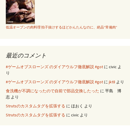
た
低温オーブンの肉料理 拍子抜けするほどかんたんなのに、絶品“常備肉”
最近のコメント
#ゲームオブスローンズ のダイアウルフ徹底解説 #got
に
civic
よ
り
#ゲームオブスローンズ のダイアウルフ徹底解説 #got
に
jkt8
より
食洗機が不調になったので自前で部品交換したった
に
平島 博
志
より
Strutsのカスタムタグを拡張する
に
ほおく
より
Strutsのカスタムタグを拡張する
に
civic
より