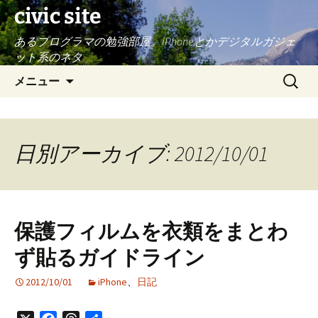
civic site
あるプログラマの勉強部屋。iPhoneとかデジタルガジェ
ット系のネタ
コ
検
メニュー
ン
索:
テ
ン
ツ
日別アーカイブ: 2012/10/01
へ
ス
キ
ッ
保護フィルムを衣類をまとわ
プ
ず貼るガイドライン
2012/10/01
iPhone
、
日記