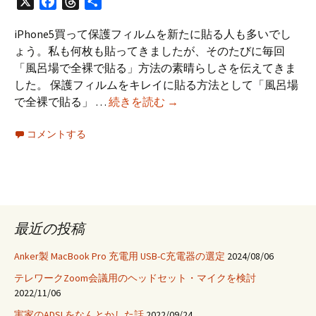
X
Facebook
Threads
共
有
iPhone5買って保護フィルムを新たに貼る人も多いでし
ょう。私も何枚も貼ってきましたが、そのたびに毎回
「風呂場で全裸で貼る」方法の素晴らしさを伝えてきま
した。 保護フィルムをキレイに貼る方法として「風呂場
保
で全裸で貼る」 …
続きを読む
→
護
コメントする
フ
ィ
ル
ム
を
衣
最近の投稿
類
を
Anker製 MacBook Pro 充電用 USB-C充電器の選定
2024/08/06
ま
テレワークZoom会議用のヘッドセット・マイクを検討
と
2022/11/06
わ
実家のADSLをなんとかした話
2022/09/24