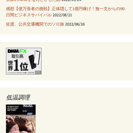
ず
感想【億万長者の挑戦】正体隠して1億円稼げ！無一文からの90
貼
日間ビジネスサバイバル
2022/08/21
る
ガ
佐渡、公共交通機関でのソロ旅
2022/06/26
イ
ド
ラ
イ
ン
低温調理