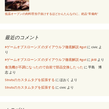
低温オーブンの肉料理 拍子抜けするほどかんたんなのに、絶品“常備肉”
最近のコメント
#ゲームオブスローンズ のダイアウルフ徹底解説 #got
に
civic
よ
り
#ゲームオブスローンズ のダイアウルフ徹底解説 #got
に
jkt8
より
食洗機が不調になったので自前で部品交換したった
に
平島 博
志
より
Strutsのカスタムタグを拡張する
に
ほおく
より
Strutsのカスタムタグを拡張する
に
civic
より