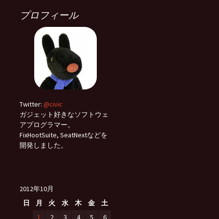
プロフィール
Twitter:
@civic
ガジェット好きなソフトウェ
アプログラマー。
FixHootSuite, SeatNextなどを
開発しました。
2012年10月
日
月
火
水
木
金
土
1
2
3
4
5
6