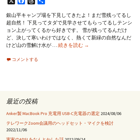
X
Facebook
Threads
共
有
銀山平キャンプ場を下見してきたよ！まだ雪残ってるし
超自然！ 下見ってタダで見学させてもらってるしテンシ
ョン上がってくるから好きです。 雪が残ってるんだけ
ど、決して寒いわけではなく、熱くて新緑の自然なんだ
新
けど山の雪解け水が …
続きを読む
→
緑
コメントする
の
銀
山
平
キ
ャ
最近の投稿
ン
プ
Anker製 MacBook Pro 充電用 USB-C充電器の選定
2024/08/06
場
テレワークZoom会議用のヘッドセット・マイクを検討
を
2022/11/06
下
実家のADSLをなんとかした話
2022/09/24