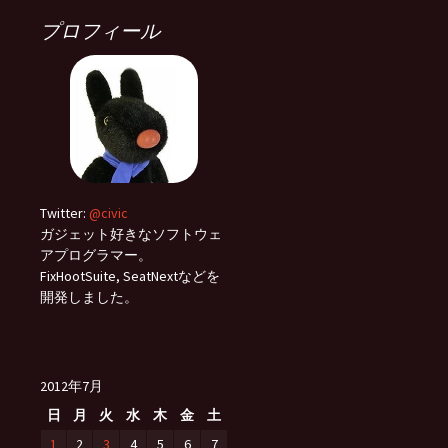
プロフィール
Twitter:
@civic
ガジェット好きなソフトウェ
アプログラマー。
FixHootSuite, SeatNextなどを
開発しました。
2012年7月
日
月
火
水
木
金
土
1
2
3
4
5
6
7