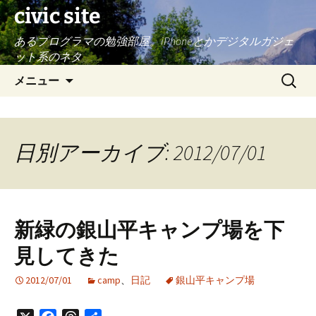
civic site
あるプログラマの勉強部屋。iPhoneとかデジタルガジェ
ット系のネタ
コ
検
メニュー
ン
索:
テ
ン
ツ
日別アーカイブ: 2012/07/01
へ
ス
キ
ッ
新緑の銀山平キャンプ場を下
プ
見してきた
2012/07/01
camp
、
日記
銀山平キャンプ場