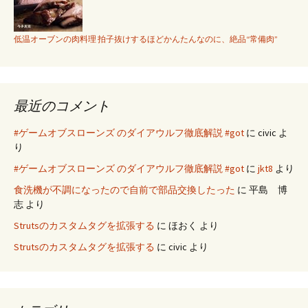
低温オーブンの肉料理 拍子抜けするほどかんたんなのに、絶品“常備肉”
最近のコメント
#ゲームオブスローンズ のダイアウルフ徹底解説 #got
に
civic
よ
り
#ゲームオブスローンズ のダイアウルフ徹底解説 #got
に
jkt8
より
食洗機が不調になったので自前で部品交換したった
に
平島 博
志
より
Strutsのカスタムタグを拡張する
に
ほおく
より
Strutsのカスタムタグを拡張する
に
civic
より