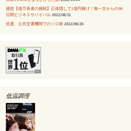
見
感想【億万長者の挑戦】正体隠して1億円稼げ！無一文からの90
し
日間ビジネスサバイバル
2022/08/21
て
き
佐渡、公共交通機関でのソロ旅
2022/06/26
た
低温調理