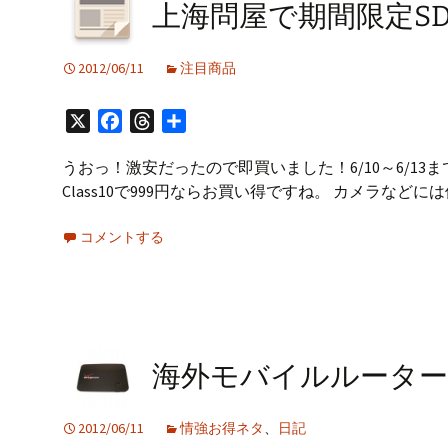
プ
上海問屋で期間限定SDHC
2012/06/11
注目商品
X
Facebook
Threads
共
有
うおっ！激安だったので即買いました！6/10～6/13
Class10で999円ならお買い得ですね。 カメラなどには使
コメントする
海外モバイルルータ
2012/06/11
情強お得ネタ
、
日記