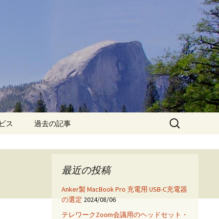
検
ービス
過去の記事
索:
iPhone6保護フィルム特
集!
最近の投稿
iPhone7 フィルム・ケー
ス特集!
Anker製 MacBook Pro 充電用 USB-C充電器
の選定
2024/08/06
App
テレワークZoom会議用のヘッドセット・