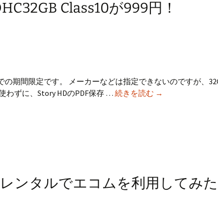
32GB Class10が999円！
までの期間限定です。 メーカーなどは指定できないのですが、32
上
わずに、Story HDのPDF保存 …
続きを読む
→
海
問
屋
で
期
間
限
ーレンタルでエコムを利用してみた
定
SDHC32GB
Class10