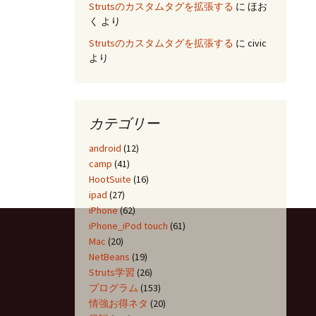
Strutsのカスタムタグを拡張する
に
ほお
エ
く
より
コ
Strutsのカスタムタグを拡張する
に
civic
ム
より
を
利
用
し
カテゴリー
て
み
android
(12)
た
camp
(41)
HootSuite
(16)
ipad
(27)
iPhone
(62)
iPhone_iPod touch
(61)
Mac
(20)
NetBeans
(19)
Struts学習
(26)
プログラム
(153)
情強お得ネタ
(20)