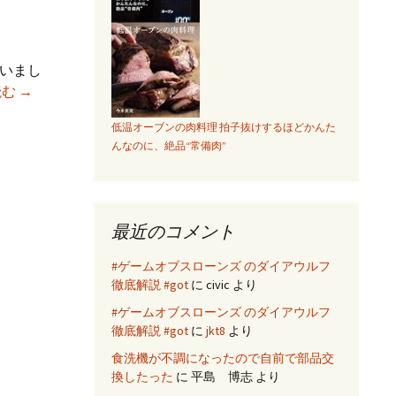
使いまし
海
読む
→
外
低温オーブンの肉料理 拍子抜けするほどかんた
モ
んなのに、絶品“常備肉”
バ
イ
ル
ル
最近のコメント
ー
タ
#ゲームオブスローンズ のダイアウルフ
ー
徹底解説 #got
に
civic
より
レ
#ゲームオブスローンズ のダイアウルフ
ン
徹底解説 #got
に
jkt8
より
タ
食洗機が不調になったので自前で部品交
ル
換したった
に
平島 博志
より
で