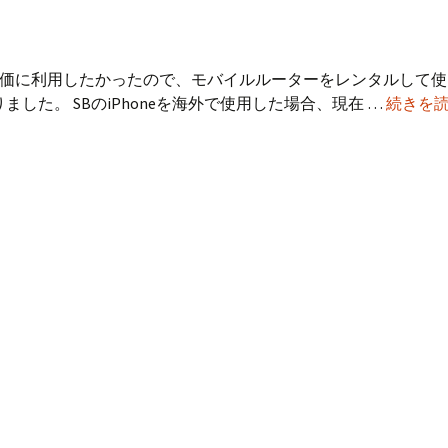
が
999
円！
を安価に利用したかったので、モバイルルーターをレンタルして
た。 SBのiPhoneを海外で使用した場合、現在 …
続きを