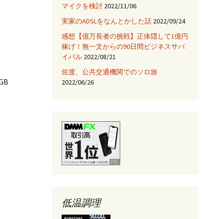
マイクを検討
2022/11/06
JNIを使ってみる
実家のADSLをなんとかした話
2022/09/24
Fix HootSuiteの入手
感想【億万長者の挑戦】正体隠して1億円
稼げ！無一文からの90日間ビジネスサバ
AjaxTagsを使ってみる
イバル
2022/08/21
佐渡、公共交通機関でのソロ旅
eclipse -乗り換え→
NetBeans
GB
2022/06/26
Jettyサーバを使ってみ
る
低温調理