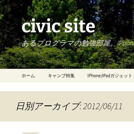
civic site
あるプログラマの勉強部屋。iPh
コ
ホーム
キャンプ特集
iPhone/iPadガジェット
ン
テ
ン
ツ
日別アーカイブ: 2012/06/11
へ
ス
キ
ッ