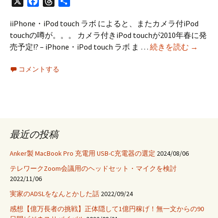
X
Facebook
Threads
共
有
iiPhone・iPod touch ラボ によると、またカメラ付iPod
touchの噂が。。。 カメラ付きiPod touchが2010年春に発
ま
売予定!? – iPhone・iPod touch ラボ ま …
続きを読む
→
た
コメントする
カ
メ
ラ
つ
き
iPod
最近の投稿
touch
の
Anker製 MacBook Pro 充電用 USB-C充電器の選定
2024/08/06
噂
テレワークZoom会議用のヘッドセット・マイクを検討
が
2022/11/06
実家のADSLをなんとかした話
2022/09/24
感想【億万長者の挑戦】正体隠して1億円稼げ！無一文からの90