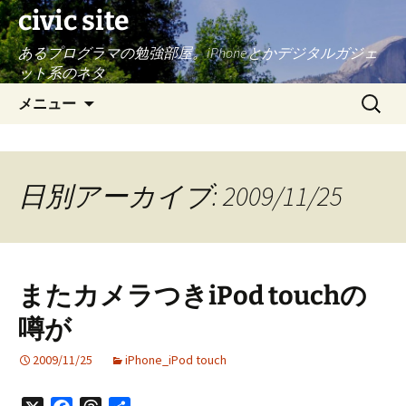
civic site
あるプログラマの勉強部屋。iPhoneとかデジタルガジェ
ット系のネタ
コ
検
メニュー
ン
索:
テ
ン
ツ
日別アーカイブ: 2009/11/25
へ
ス
キ
ッ
またカメラつきiPod touchの
プ
噂が
2009/11/25
iPhone_iPod touch