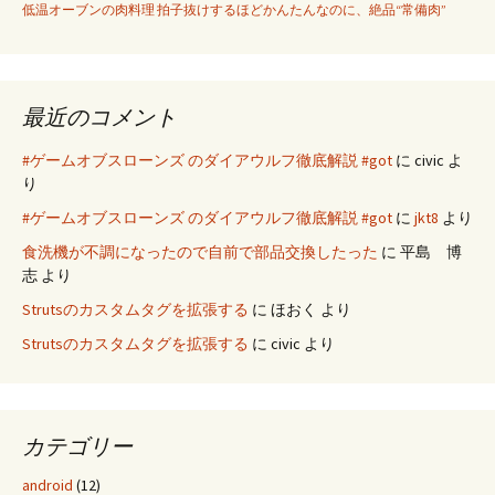
低温オーブンの肉料理 拍子抜けするほどかんたんなのに、絶品“常備肉”
最近のコメント
#ゲームオブスローンズ のダイアウルフ徹底解説 #got
に
civic
よ
り
#ゲームオブスローンズ のダイアウルフ徹底解説 #got
に
jkt8
より
食洗機が不調になったので自前で部品交換したった
に
平島 博
志
より
Strutsのカスタムタグを拡張する
に
ほおく
より
Strutsのカスタムタグを拡張する
に
civic
より
カテゴリー
android
(12)