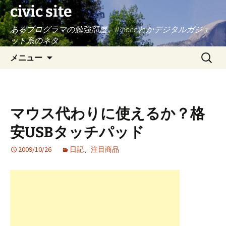
civic site
あるプログラマの勉強部屋。iPhoneとかデジタルガジェ
ット系のネタ
コ
検
メニュー
ン
索:
テ
ン
ツ
マウス代わりに使えるか？格
へ
ス
安USBタッチパッド
キ
ッ
2009/10/26
日記
、
注目商品
プ