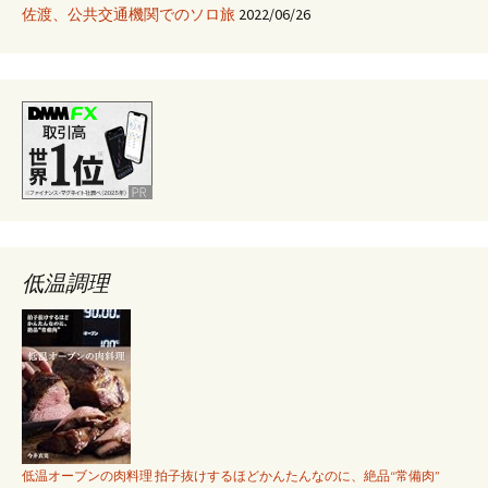
佐渡、公共交通機関でのソロ旅
2022/06/26
低温調理
低温オーブンの肉料理 拍子抜けするほどかんたんなのに、絶品“常備肉”