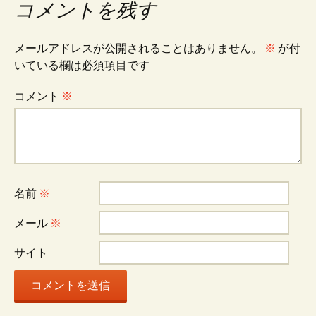
コメントを残す
ビ
メールアドレスが公開されることはありません。
※
が付
いている欄は必須項目です
ゲ
コメント
※
ー
シ
名前
※
ョ
メール
※
ン
サイト