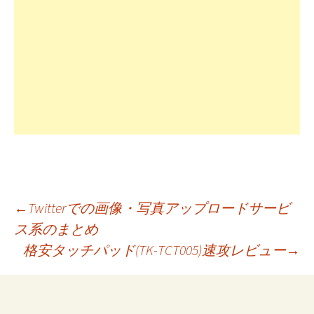
投
←
Twitterでの画像・写真アップロードサービ
ス系のまとめ
格安タッチパッド(TK-TCT005)速攻レビュー
→
稿
ナ