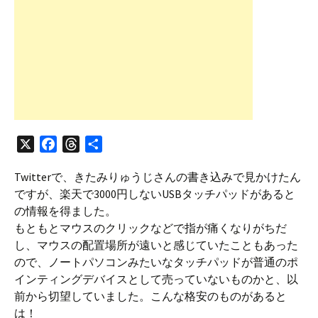
X
F
T
共
a
h
有
Twitterで、きたみりゅうじさんの書き込みで見かけたん
c
r
ですが、楽天で3000円しないUSBタッチパッドがあると
e
e
の情報を得ました。
b
a
もともとマウスのクリックなどで指が痛くなりがちだ
o
d
し、マウスの配置場所が遠いと感じていたこともあった
o
s
ので、ノートパソコンみたいなタッチパッドが普通のポ
k
インティングデバイスとして売っていないものかと、以
前から切望していました。こんな格安のものがあると
は！