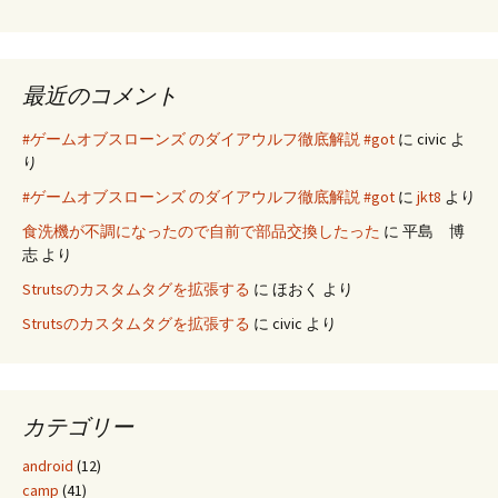
最近のコメント
#ゲームオブスローンズ のダイアウルフ徹底解説 #got
に
civic
よ
り
#ゲームオブスローンズ のダイアウルフ徹底解説 #got
に
jkt8
より
食洗機が不調になったので自前で部品交換したった
に
平島 博
志
より
Strutsのカスタムタグを拡張する
に
ほおく
より
Strutsのカスタムタグを拡張する
に
civic
より
カテゴリー
android
(12)
camp
(41)