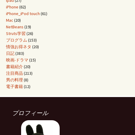
ipad
(27)
iPhone
(62)
iPhone_iPod touch
(61)
Mac
(20)
NetBeans
(19)
Struts学習
(26)
プログラム
(153)
情強お得ネタ
(20)
日記
(383)
映画-ドラマ
(15)
書籍紹介
(20)
注目商品
(213)
男の料理
(8)
電子書籍
(12)
プロフィール