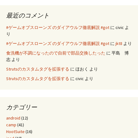
最近のコメント
#ゲームオブスローンズ のダイアウルフ徹底解説 #got
に
civic
よ
り
#ゲームオブスローンズ のダイアウルフ徹底解説 #got
に
jkt8
より
食洗機が不調になったので自前で部品交換したった
に
平島 博
志
より
Strutsのカスタムタグを拡張する
に
ほおく
より
Strutsのカスタムタグを拡張する
に
civic
より
カテゴリー
android
(12)
camp
(41)
HootSuite
(16)