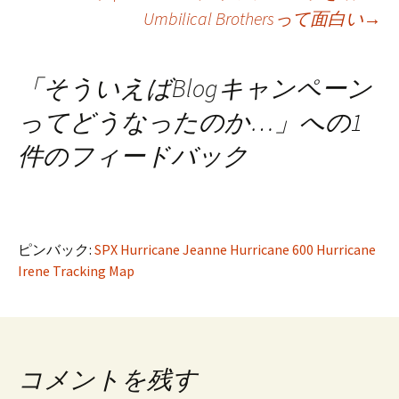
投
Umbilical Brothersって面白い
→
稿
「
そういえばBlogキャンペーン
ナ
ってどうなったのか…
」への1
件のフィードバック
ビ
ゲ
ピンバック:
SPX Hurricane Jeanne Hurricane 600 Hurricane
ー
Irene Tracking Map
シ
コメントを残す
ョ