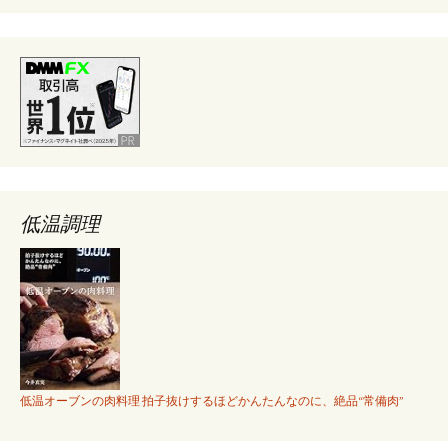
低温調理
低温オーブンの肉料理 拍子抜けするほどかんたんなのに、絶品“常備肉”