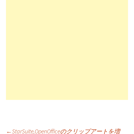
←
StarSuite,OpenOfficeのクリップアートを増