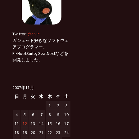
Twitter:
@civic
ガジェット好きなソフトウェ
アプログラマー。
FixHootSuite, SeatNextなどを
開発しました。
2007年11月
日
月
火
水
木
金
土
1
2
3
4
5
6
7
8
9
10
11
12
13
14
15
16
17
18
19
20
21
22
23
24