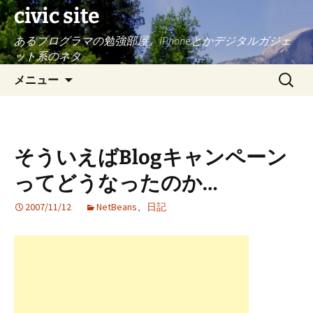
civic site
あるプログラマの勉強部屋。iPhoneとかデジタルガジェ
ット系のネタ
コ
検
メニュー
ン
索:
テ
ン
ツ
そういえばBlogキャンペーン
へ
ス
ってどうなったのか…
キ
ッ
2007/11/12
NetBeans
、
日記
プ