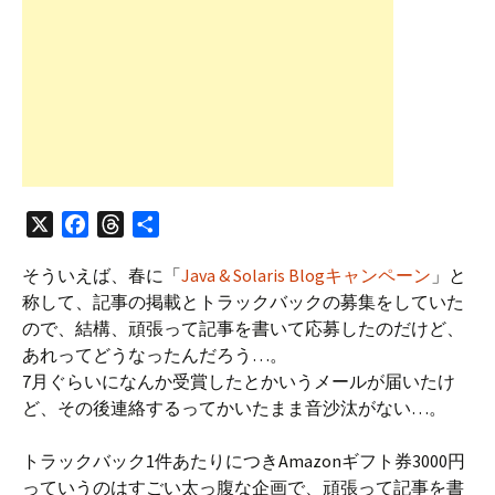
X
F
T
共
a
h
有
そういえば、春に「
Java & Solaris Blogキャンペーン
」と
c
r
称して、記事の掲載とトラックバックの募集をしていた
e
e
ので、結構、頑張って記事を書いて応募したのだけど、
b
a
あれってどうなったんだろう…。
o
d
7月ぐらいになんか受賞したとかいうメールが届いたけ
o
s
ど、その後連絡するってかいたまま音沙汰がない…。
k
トラックバック1件あたりにつきAmazonギフト券3000円
っていうのはすごい太っ腹な企画で、頑張って記事を書