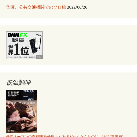
な
佐渡、公共交通機関でのソロ旅
2022/06/26
っ
た
の
か…
低温調理
低温オーブンの肉料理 拍子抜けするほどかんたんなのに、絶品“常備肉”