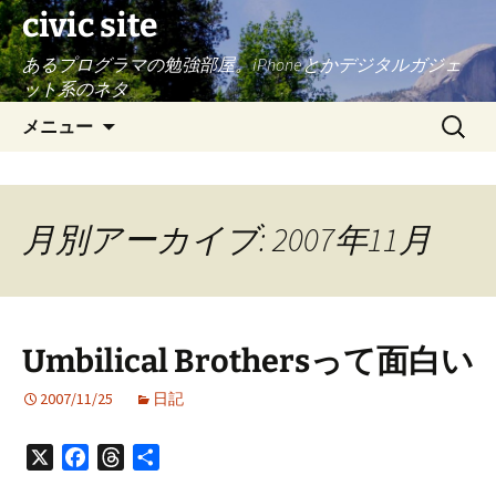
civic site
あるプログラマの勉強部屋。iPhoneとかデジタルガジェ
ット系のネタ
コ
検
メニュー
ン
索:
テ
ン
ツ
月別アーカイブ: 2007年11月
へ
ス
キ
ッ
Umbilical Brothersって面白い
プ
2007/11/25
日記
X
Facebook
Threads
共
有