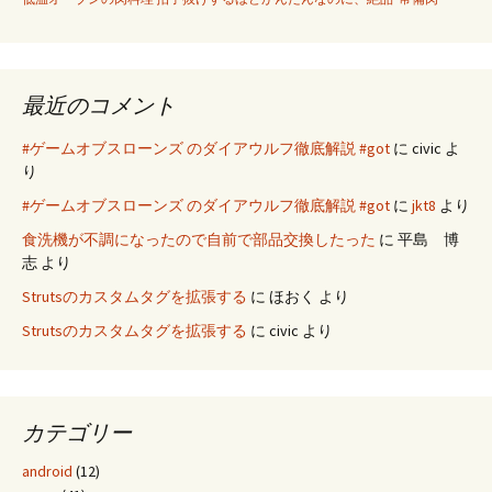
最近のコメント
#ゲームオブスローンズ のダイアウルフ徹底解説 #got
に
civic
よ
り
#ゲームオブスローンズ のダイアウルフ徹底解説 #got
に
jkt8
より
食洗機が不調になったので自前で部品交換したった
に
平島 博
志
より
Strutsのカスタムタグを拡張する
に
ほおく
より
Strutsのカスタムタグを拡張する
に
civic
より
カテゴリー
android
(12)