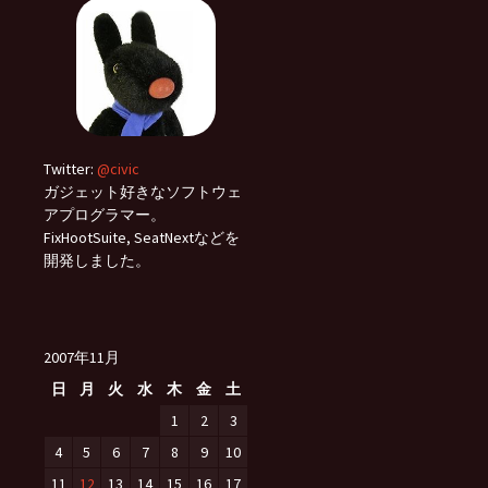
Twitter:
@civic
ガジェット好きなソフトウェ
アプログラマー。
FixHootSuite, SeatNextなどを
開発しました。
2007年11月
日
月
火
水
木
金
土
1
2
3
4
5
6
7
8
9
10
11
12
13
14
15
16
17