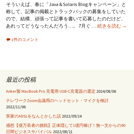
そういえば、春に「Java & Solaris Blogキャンペーン」と
称して、記事の掲載とトラックバックの募集をしていた
ので、結構、頑張って記事を書いて応募したのだけど、
そ
あれってどうなったんだろう…。 7月ぐ …
続きを読む
→
う
1件のコメント
い
え
ば
Blog
キ
ャ
最近の投稿
ン
ペ
Anker製 MacBook Pro 充電用 USB-C充電器の選定
2024/08/06
ー
テレワークZoom会議用のヘッドセット・マイクを検討
ン
2022/11/06
っ
実家のADSLをなんとかした話
2022/09/24
て
感想【億万長者の挑戦】正体隠して1億円稼げ！無一文からの90
ど
日間ビジネスサバイバル
2022/08/21
う