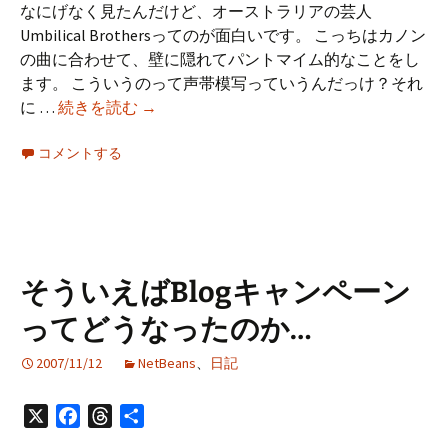
なにげなく見たんだけど、オーストラリアの芸人
Umbilical Brothersってのが面白いです。 こっちはカノン
の曲に合わせて、壁に隠れてパントマイム的なことをし
ます。 こういうのって声帯模写っていうんだっけ？それ
Umbilical
に …
続きを読む
→
Brothers
コメントする
っ
て
面
白
い
そういえばBlogキャンペーン
ってどうなったのか…
2007/11/12
NetBeans
、
日記
X
Facebook
Threads
共
有