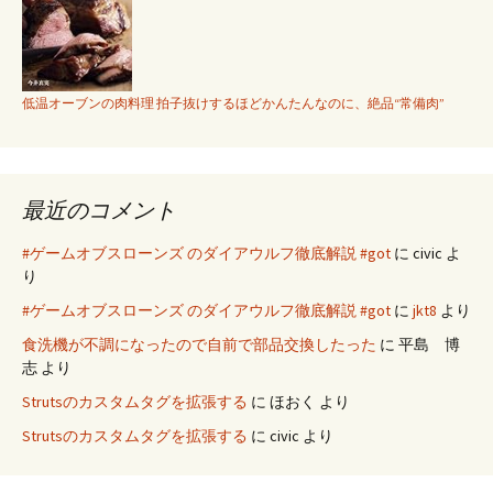
低温オーブンの肉料理 拍子抜けするほどかんたんなのに、絶品“常備肉”
最近のコメント
#ゲームオブスローンズ のダイアウルフ徹底解説 #got
に
civic
よ
り
#ゲームオブスローンズ のダイアウルフ徹底解説 #got
に
jkt8
より
食洗機が不調になったので自前で部品交換したった
に
平島 博
志
より
Strutsのカスタムタグを拡張する
に
ほおく
より
Strutsのカスタムタグを拡張する
に
civic
より