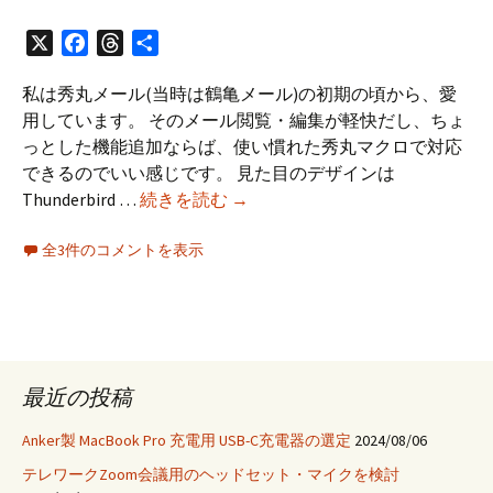
X
Facebook
Threads
共
有
私は秀丸メール(当時は鶴亀メール)の初期の頃から、愛
用しています。 そのメール閲覧・編集が軽快だし、ちょ
っとした機能追加ならば、使い慣れた秀丸マクロで対応
できるのでいい感じです。 見た目のデザインは
秀
Thunderbird …
続きを読む
→
丸
全3件のコメントを表示
メ
ー
ル
か
ら
Thunderbird
最近の投稿
に
乗
Anker製 MacBook Pro 充電用 USB-C充電器の選定
2024/08/06
り
テレワークZoom会議用のヘッドセット・マイクを検討
換