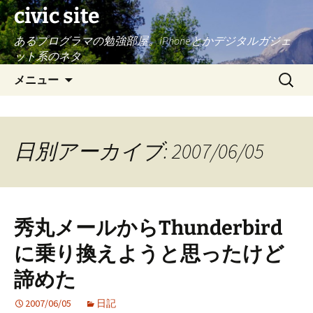
civic site
あるプログラマの勉強部屋。iPhoneとかデジタルガジェ
ット系のネタ
コ
検
メニュー
ン
索:
テ
ン
ツ
日別アーカイブ: 2007/06/05
へ
ス
キ
ッ
秀丸メールからThunderbird
プ
に乗り換えようと思ったけど
諦めた
2007/06/05
日記