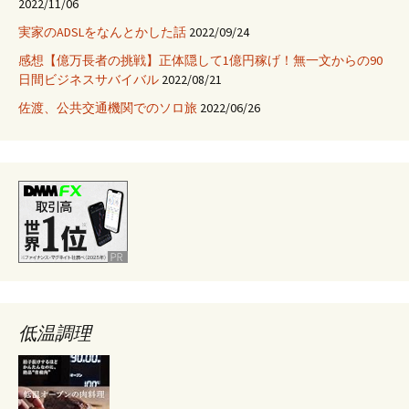
2022/11/06
え
実家のADSLをなんとかした話
2022/09/24
よ
感想【億万長者の挑戦】正体隠して1億円稼げ！無一文からの90
う
日間ビジネスサバイバル
2022/08/21
と
思
佐渡、公共交通機関でのソロ旅
2022/06/26
っ
た
け
ど
諦
め
た
低温調理