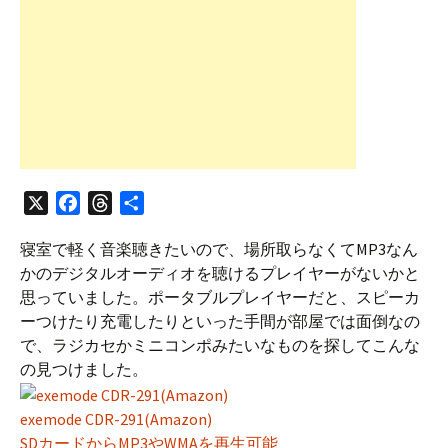
X
F
T
共
a
h
有
寝室で軽く音楽聴きたいので、場所取らなくてMP3なん
c
r
かのデジタルオーディオを聴けるプレイヤーがないかと
e
e
思っていました。ポータブルプレイヤーだと、スピーカ
b
a
ーつけたり充電したりといった手間が部屋では面倒なの
o
d
で、ラジカセかミニコンポみたいなものを探してこんな
o
s
の見つけました。
k
exemode CDR-291(Amazon)
SDカードからMP3やWMAを再生可能