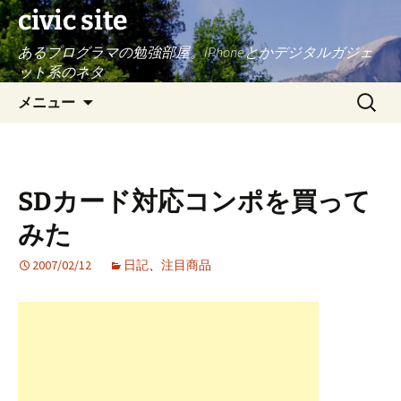
civic site
あるプログラマの勉強部屋。iPhoneとかデジタルガジェ
ット系のネタ
コ
検
メニュー
ン
索:
テ
ン
ツ
SDカード対応コンポを買って
へ
ス
みた
キ
ッ
2007/02/12
日記
、
注目商品
プ