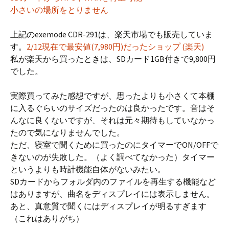
小さいの場所をとりません
上記のexemode CDR-291は、楽天市場でも販売していま
す。
2/12現在で最安値(7,980円)だったショップ (楽天)
私が楽天から買ったときは、SDカード1GB付きで9,800円
でした。
実際買ってみた感想ですが、思ったよりも小さくて本棚
に入るぐらいのサイズだったのは良かったです。音はそ
んなに良くないですが、それは元々期待もしていなかっ
たので気になりませんでした。
ただ、寝室で聞くために買ったのにタイマーでON/OFFで
きないのが失敗した。（よく調べてなかった）タイマー
というよりも時計機能自体がないみたい。
SDカードからフォルダ内のファイルを再生する機能など
はありますが、曲名をディスプレイには表示しません。
あと、真意質で聞くにはディスプレイが明るすぎます
（これはありがち）