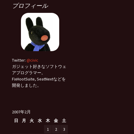
プロフィール
Twitter:
@civic
ガジェット好きなソフトウェ
アプログラマー。
FixHootSuite, SeatNextなどを
開発しました。
2007年2月
日
月
火
水
木
金
土
1
2
3