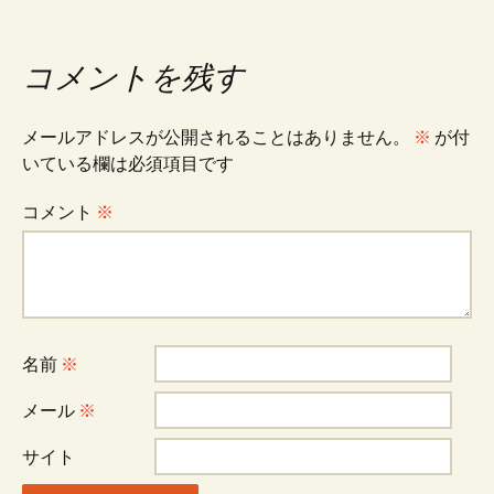
ナ
コメントを残す
ビ
メールアドレスが公開されることはありません。
※
が付
いている欄は必須項目です
ゲ
コメント
※
ー
シ
名前
※
ョ
メール
※
ン
サイト