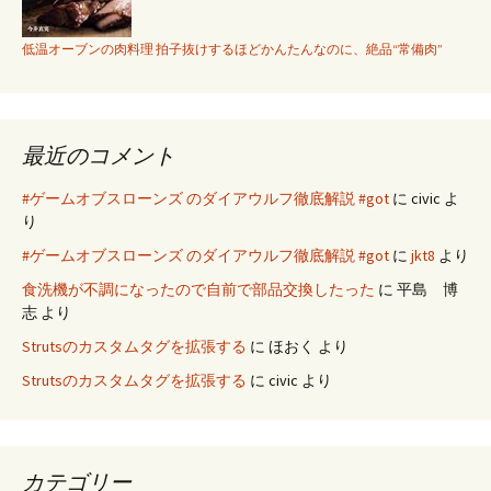
低温オーブンの肉料理 拍子抜けするほどかんたんなのに、絶品“常備肉”
最近のコメント
#ゲームオブスローンズ のダイアウルフ徹底解説 #got
に
civic
よ
り
#ゲームオブスローンズ のダイアウルフ徹底解説 #got
に
jkt8
より
食洗機が不調になったので自前で部品交換したった
に
平島 博
志
より
Strutsのカスタムタグを拡張する
に
ほおく
より
Strutsのカスタムタグを拡張する
に
civic
より
カテゴリー