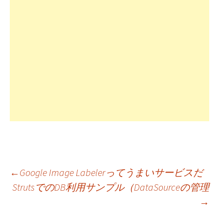
投
←
Google Image Labelerってうまいサービスだ
StrutsでのDB利用サンプル（DataSourceの管理
→
稿