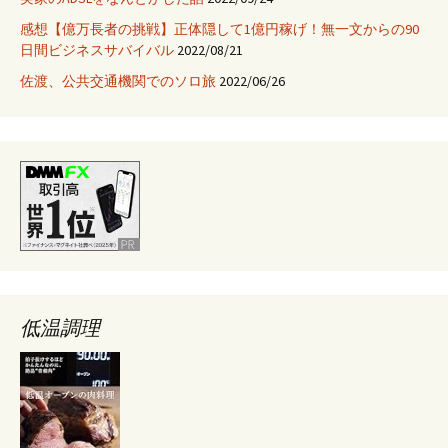
る
感想【億万長者の挑戦】正体隠して1億円稼げ！無一文からの90
方
日間ビジネスサバイバル
2022/08/21
法
佐渡、公共交通機関でのソロ旅
2022/06/26
低温調理