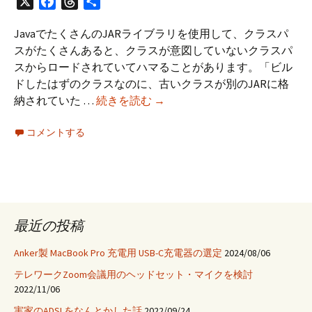
X
Facebook
Threads
共
有
JavaでたくさんのJARライブラリを使用して、クラスパ
スがたくさんあると、クラスが意図していないクラスパ
スからロードされていてハマることがあります。「ビル
ドしたはずのクラスなのに、古いクラスが別のJARに格
ク
納されていた …
続きを読む
→
ラ
コメントする
ス
が
含
ま
れ
る
最近の投稿
JAR
を
Anker製 MacBook Pro 充電用 USB-C充電器の選定
2024/08/06
見
テレワークZoom会議用のヘッドセット・マイクを検討
つ
2022/11/06
け
実家のADSLをなんとかした話
2022/09/24