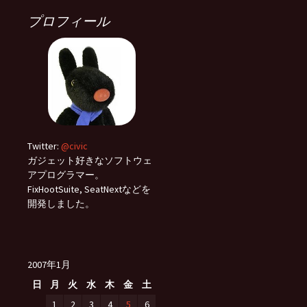
プロフィール
Twitter:
@civic
ガジェット好きなソフトウェ
アプログラマー。
FixHootSuite, SeatNextなどを
開発しました。
2007年1月
日
月
火
水
木
金
土
1
2
3
4
5
6