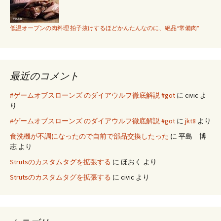
低温オーブンの肉料理 拍子抜けするほどかんたんなのに、絶品“常備肉”
最近のコメント
#ゲームオブスローンズ のダイアウルフ徹底解説 #got
に
civic
よ
り
#ゲームオブスローンズ のダイアウルフ徹底解説 #got
に
jkt8
より
食洗機が不調になったので自前で部品交換したった
に
平島 博
志
より
Strutsのカスタムタグを拡張する
に
ほおく
より
Strutsのカスタムタグを拡張する
に
civic
より