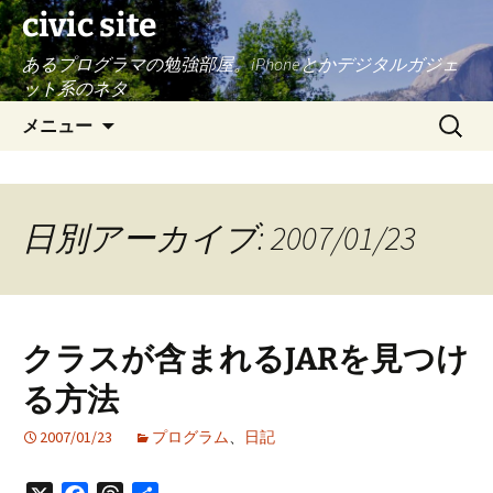
civic site
あるプログラマの勉強部屋。iPhoneとかデジタルガジェ
ット系のネタ
コ
検
メニュー
ン
索:
テ
ン
ツ
日別アーカイブ: 2007/01/23
へ
ス
キ
ッ
クラスが含まれるJARを見つけ
プ
る方法
2007/01/23
プログラム
、
日記