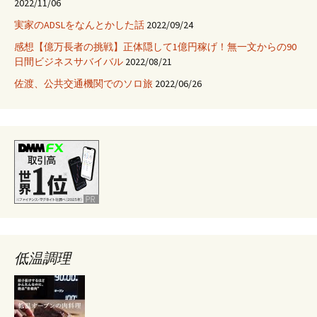
2022/11/06
で
実家のADSLをなんとかした話
2022/09/24
き
感想【億万長者の挑戦】正体隠して1億円稼げ！無一文からの90
る
日間ビジネスサバイバル
2022/08/21
小
型
佐渡、公共交通機関でのソロ旅
2022/06/26
Web
カ
メ
ラ
を
買
っ
て
み
た
低温調理