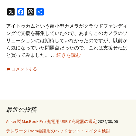
X
Facebook
Threads
共
有
アイトゥカムという超小型カメラがクラウドファンディ
ングで支援を募集していたので、あまりこのカメラのソ
リューションには期待していなかったのですが、以前か
ら気になっていた問題点だったので、これは支援せねば
ア
と買ってみました。 …
続きを読む
→
イ
コメントする
ト
ゥ
カ
ム
な
る
最近の投稿
目
線
Anker製 MacBook Pro 充電用 USB-C充電器の選定
2024/08/06
改
テレワークZoom会議用のヘッドセット・マイクを検討
善