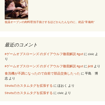
低温オーブンの肉料理 拍子抜けするほどかんたんなのに、絶品“常備肉”
最近のコメント
#ゲームオブスローンズ のダイアウルフ徹底解説 #got
に
civic
よ
り
#ゲームオブスローンズ のダイアウルフ徹底解説 #got
に
jkt8
より
食洗機が不調になったので自前で部品交換したった
に
平島 博
志
より
Strutsのカスタムタグを拡張する
に
ほおく
より
Strutsのカスタムタグを拡張する
に
civic
より