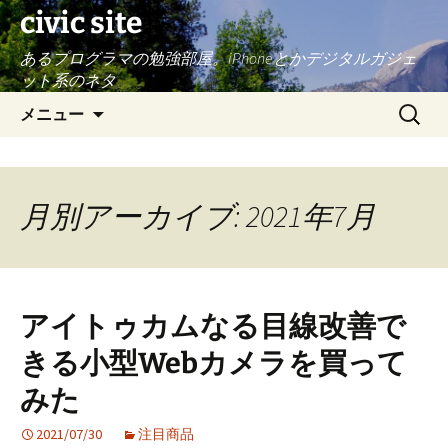
civic site
あるプログラマの勉強部屋。iPhoneとかデジタルガジェ
ット系のネタ
コ
検
メニュー
ン
索:
テ
ン
ツ
月別アーカイブ: 2021年7月
へ
ス
キ
ッ
アイトゥカムなる目線改善で
プ
きる小型Webカメラを買って
みた
2021/07/30
注目商品