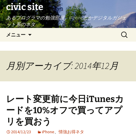
civic site
あるプログラマの勉強部屋。iPhoneとかデジタルガジェ
ット系のネタ
コ
検
メニュー
ン
索:
テ
ン
ツ
月別アーカイブ: 2014年12月
へ
ス
キ
ッ
レート変更前に今日iTunesカ
プ
ードを10%オフで買ってアプ
リを買おう
2014/12/23
iPhone
、
情強お得ネタ