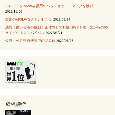
ま
テレワークZoom会議用のヘッドセット・マイクを検討
し
2022/11/06
た
実家のADSLをなんとかした話
2022/09/24
#niigatapm
感想【億万長者の挑戦】正体隠して1億円稼げ！無一文からの90
#nds39
日間ビジネスサバイバル
2022/08/21
佐渡、公共交通機関でのソロ旅
2022/06/26
低温調理