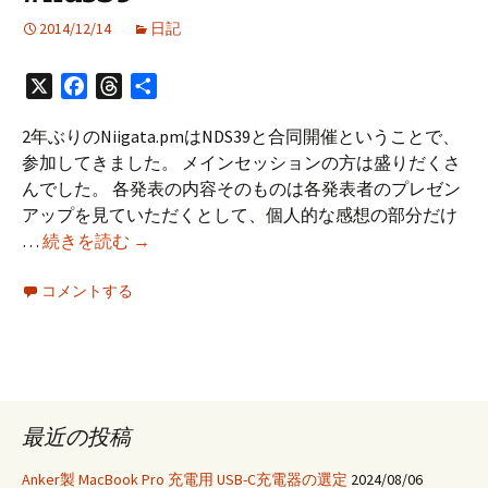
ド
2014/12/14
日記
を
10%
X
Facebook
Threads
共
オ
有
フ
2年ぶりのNiigata.pmはNDS39と合同開催ということで、
で
参加してきました。 メインセッションの方は盛りだくさ
買
んでした。 各発表の内容そのものは各発表者のプレゼン
っ
アップを見ていただくとして、個人的な感想の部分だけ
て
Niigata
…
続きを読む
→
ア
.pm
プ
コメントする
tech
リ
talk
を
に
買
参
お
加
う
し
最近の投稿
て
き
Anker製 MacBook Pro 充電用 USB-C充電器の選定
2024/08/06