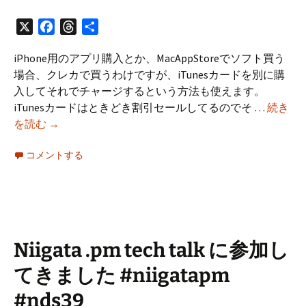
X
Facebook
Threads
共
有
iPhone用のアプリ購入とか、MacAppStoreでソフト買う
場合、クレカで買うわけですが、iTunesカードを別に購
入してそれでチャージするという方法も使えます。
iTunesカードはときどき割引セールしてるのでそ …
続き
レ
を読む
→
ー
コメントする
ト
変
更
前
に
今
Niigata .pm tech talk に参加し
日
てきました #niigatapm
iTunes
カ
#nds39
ー