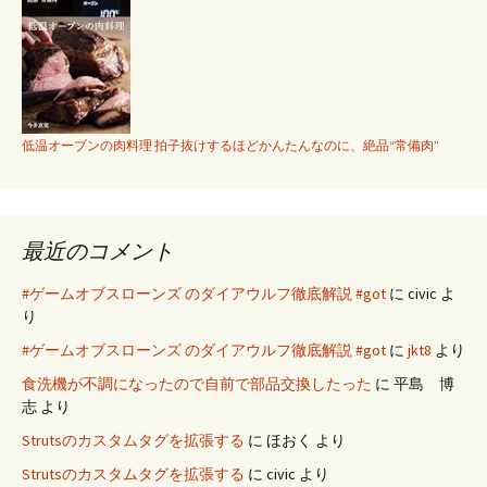
低温オーブンの肉料理 拍子抜けするほどかんたんなのに、絶品“常備肉”
最近のコメント
#ゲームオブスローンズ のダイアウルフ徹底解説 #got
に
civic
よ
り
#ゲームオブスローンズ のダイアウルフ徹底解説 #got
に
jkt8
より
食洗機が不調になったので自前で部品交換したった
に
平島 博
志
より
Strutsのカスタムタグを拡張する
に
ほおく
より
Strutsのカスタムタグを拡張する
に
civic
より